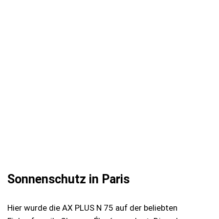
starke Aufheizung der Innenräume bei Sonnenschein. Die
BRUXSAFOL Sonnenschutzfolien schaffen hier Abhilfe.
Sonnenschutz in Paris
Hier wurde die AX PLUS N 75 auf der beliebten