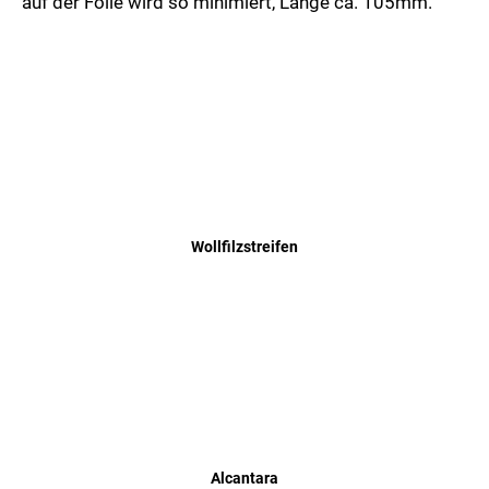
auf der Folie wird so minimiert, Länge ca. 105mm.
Wollfilzstreifen
Alcantara