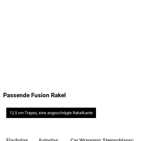
Passende Fusion Rakel
12,5 cm Trapez, eine angeschrägte Rakelkante
Flachglas
Autoglas
Car Wrapping
Steinschlagsc